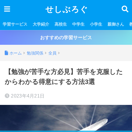
せしぶろぐ
学習サービス
大学紹介
高校生
中学生
小学生
親御さん
おすすめの学習サービス
ホーム
勉強関係
全員
【勉強が苦手な方必見】苦手を克服した
からわかる得意にする方法3選
2023年4月21日