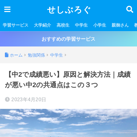
せしぶろぐ
学習サービス
大学紹介
高校生
中学生
小学生
親御さん
おすすめの学習サービス
ホーム
勉強関係
中学生
【中2で成績悪い】原因と解決方法｜成績
が悪い中2の共通点はこの３つ
2023年4月20日