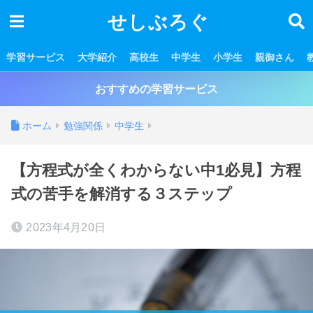
せしぶろぐ
学習サービス
大学紹介
高校生
中学生
小学生
親御さん
おすすめの学習サービス
ホーム
勉強関係
中学生
【方程式が全くわからない中1必見】方程
式の苦手を解消する３ステップ
2023年4月20日