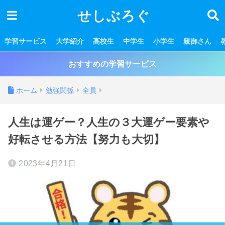
せしぶろぐ
学習サービス
大学紹介
高校生
中学生
小学生
親御さん
おすすめの学習サービス
ホーム
勉強関係
全員
人生は運ゲー？人生の３大運ゲー要素や
好転させる方法【努力も大切】
2023年4月21日